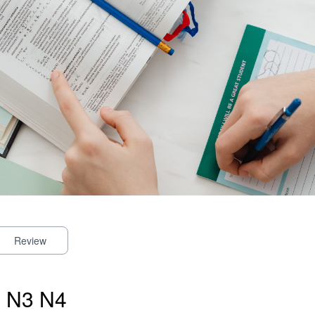
Review
 N3 N4