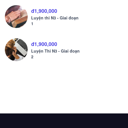
đ1,900,000
Luyện thi N3 - Giai đoạn
đ1,900,000
đ1,900,0
1
Luyện thi N3 - Giai đoạn 1
Luyện Thi 
đ1,900,000
Luyện Thi N3 - Giai đoạn
2
779
bài học
2647
học viên
469
bài 