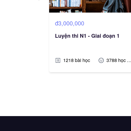
đ3,000,000
 đoạn 2
Luyện thi N1 - Giai đoạn 1
892
học viên
1218
bài học
3788
học viên