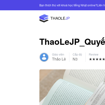
Bạn thích thú với khoá học tiếng Nhật online?
THAOLE
JP
ThaoLeJP_Quyế
Giáo viên
Cấp độ
Review
Thảo Lê
N3
★
★
★
★