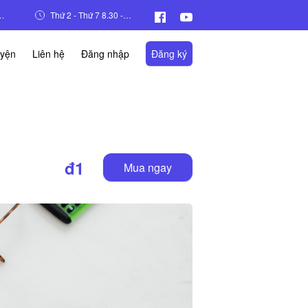
n, đường Hàm Nghi, Phường Mỹ Đình 2, Quận Nam Từ Liêm,Hà Nội
Thứ 2 - Thứ 7 8.30 - 17.30
uyện
Liên hệ
Đăng nhập
Đăng ký
đ1
Mua ngay