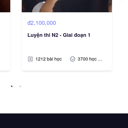
đ2,100,000
Luyện thi N2 - Giai đoạn 1
1212
bài học
3700
học viên