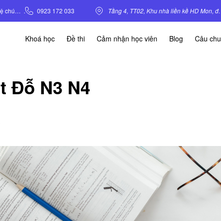
Liên hệ chúng tôi
.
0923 172 033
Tầng 4, TT02, Khu nhà liền kề HD Mo
Khoá học
Đề thi
Cảm nhận học viên
Blog
Câu ch
t Đỗ N3 N4
★