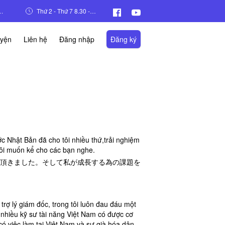
n, đường Hàm Nghi, Phường Mỹ Đình 2, Quận Nam Từ Liêm,Hà Nội
Thứ 2 - Thứ 7 8.30 - 17.30
uyện
Liên hệ
Đăng nhập
Đăng ký
c Nhật Bản đã cho tôi nhiều thứ,trải nghiệm
tôi muốn kể cho các bạn nghe.
頂きました。そして私が成長する為の課題を
 trợ lý giám đốc, trong tôi luôn đau đáu một
 nhiều kỹ sư tài năng Việt Nam có được cơ
 có việc làm tại Việt Nam và sự già hóa dân