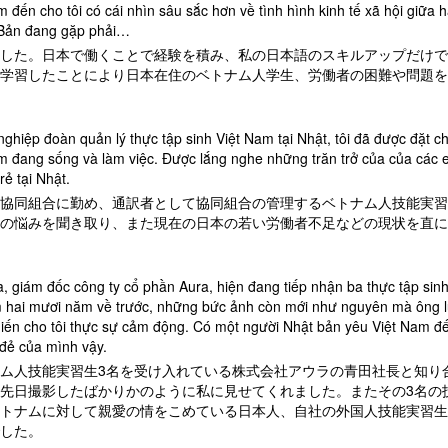
đến cho tôi có cái nhìn sâu sắc hơn về tình hình kinh tế xã hội giữa 
t Bản đang gặp phải…
した。日本で働くことで経験を積み、私の日本語のスキルアップだけで
学習したことにより日本在住のベトナム人学生、労働者の困難や問題を
t nghiệp đoàn quản lý thực tập sinh Việt Nam tại Nhật, tôi đã được đặt
m đang sống và làm việc. Được lắng nghe những trăn trở của của các e
rẻ tại Nhật.
協同組合に勤め、通訳者として協同組合の管理するベトナム人技能実習
の悩みを聞き取り、また現在の日本の若い労働者不足などの現状を直に
a, giám đốc công ty cổ phần Aura, hiện đang tiếp nhận ba thực tập sin
am hai mươi năm về trước, những bức ảnh còn mới như nguyên mà ông l
 khiến cho tôi thực sự cảm động. Có một người Nhật bản yêu Việt Nam đ
 đẻ của mình vậy.
ム人技能実習生3名を受け入れている株式会社アウラの青田社長と知り
先日撮影したばかりかのように私に見せてくれました。またその3名の
トナムに対して親愛の情をこめている日本人、自社の外国人技能実習生
した。