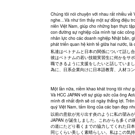
Chúng tôi nói chuyện với nhau rất nhiều về
nghe…Và như tìm thấy một sự đồng điệu tr
niên Việt Nam, giúp cho những bạn thực tập s
con đường sự nghiệp của mình tại các công 
nhân lực cho các doanh nghiệp Nhật bản, giú
phát triển quan hệ kinh tế giữa hai nước, l
私達はベトナムと日本の関係について話し合
彼はベトナムの若い技能実習生に何かをサポ
職できるように支援をしたいと話していまし
為に、日系企業向けに日本語教育、人材コン
Một lần nữa, niềm khao khát trong tôi như
Và HCC JAPAN với sự giúp sức của ông Aota 
mình đi nhất định sẽ có ngày thắng lợi. Tr
quý Việt Nam, tấm lòng của các bạn đẹp như
以前の意欲が光り出す炎のように私の望みが
JAPAN が誕生しました。これからも多
の道にたどり着くまでの協力してくれた日本
同じくらい美しく素晴らしい。私はこの気持