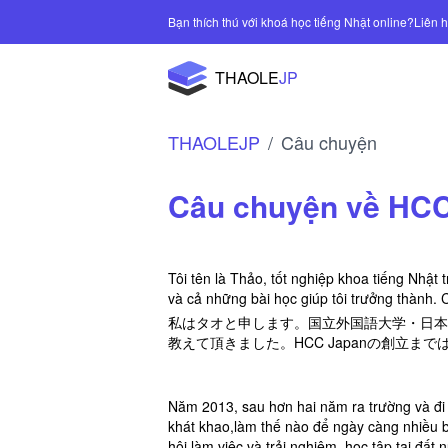
Bạn thích thú với khoá học tiếng Nhật online?
THAOLE
JP
THAOLEJP
Câu chuyện
Câu chuyện về H
Tôi tên là Thảo, tốt nghiệp khoa tiếng Nhật
và cả những bài học giúp tôi trưởng thành
私はタオと申します。国立外国語大学・日本
教えて頂きました。HCC Japanの創立
Năm 2013, sau hơn hai năm ra trường và đi là
khát khao,làm thế nào để ngày càng nhiều b
hội làm việc và trải nghiệm, học tập tại đất