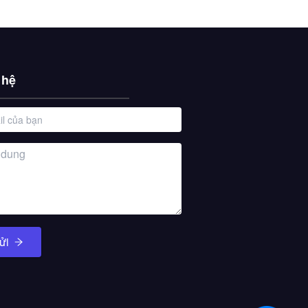
 hệ
ửi