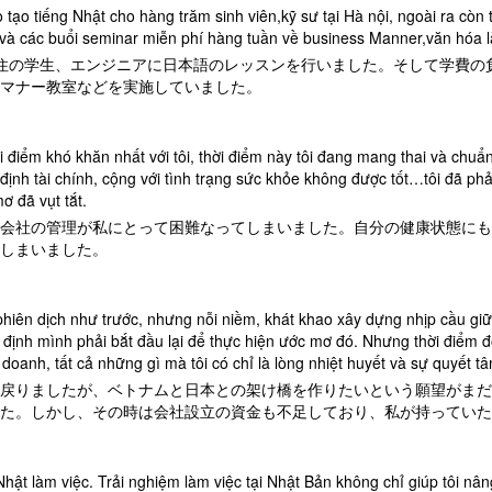
ạo tiếng Nhật cho hàng trăm sinh viên,kỹ sư tại Hà nội, ngoài ra còn 
 và các buổi seminar miễn phí hàng tuần về business Manner,văn hóa
住の学生、エンジニアに日本語のレッスンを行いました。そして学費の
マナー教室などを実施していました。
ời điểm khó khăn nhất với tôi, thời điểm này tôi đang mang thai và chu
 định tài chính, cộng với tình trạng sức khỏe không được tốt…tôi đã p
ơ đã vụt tắt.
会社の管理が私にとって困難なってしまいました。自分の健康状態にも
しまいました。
ột phiên dịch như trước, nhưng nỗi niềm, khát khao xây dựng nhịp cầu g
ết định mình phải bắt đầu lại để thực hiện ước mơ đó. Nhưng thời điểm đó
oanh, tất cả những gì mà tôi có chỉ là lòng nhiệt huyết và sự quyết t
戻りましたが、ベトナムと日本との架け橋を作りたいという願望がまだ
た。しかし、その時は会社設立の資金も不足しており、私が持っていた
 Nhật làm việc. Trải nghiệm làm việc tại Nhật Bản không chỉ giúp tôi nâ