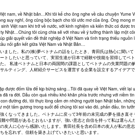
 Việt nam, về Nhật bản…Khi tôi kể cho ông nghe về câu chuyện Yume V
ong suy nghĩ, ông cũng bộc bạch cho tôi ước mơ của ông. Ông mong m
inh Việt nam khi trở về nước, với kinh nghiệm và kiến thức có được tron
ty Nhật…Chúng tôi cùng chia sẻ với nhau về ý tưởng thành lập một công
p giải quyết vấn đề thất nghiệp ở Việt Nam và tình trạng thiếu nguồn 
à cầu nối gắn kết giữa Việt Nam và Nhật Bản…
いました。私の(株)夢ベトナムの話をしたとき、青田氏は熱心に聞い
ートしたいと思っていて、実習生達が日本で経験や技能を習得してベト
た。 私達ベトナムと日本の両国間の課題としてベトナムの失業問題の
サルティング、人材紹介サービスを運営する企業を設立するアイデアで
 gặp được đốm lửa để kịp bừng sáng…Tôi đã quay về Việt Nam, viết lạ
đã ra đời. Dẫu còn quá nhiều khó khăn phía trước nhưng với niềm tin v
ên con đường đó, tôi thực lòng cảm ơn những người bạn Nhật bản, nhữ
 một tấm gương trong suốt để chúng tôi soi vào đó, phấn đấu, tin tưởn
強くなってきました。ベトナムに戻って3年前の未完成の夢を描き直そ
くの困難や問題があるとおもいますが、強い意志と自信を持って私は選らん
の友人に心から感謝いたします。青田社長を含め日本の友人が私の意志
ちを忘れず、信頼を築き上げていきたいと思います。