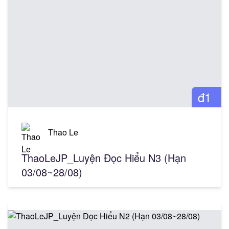
đ1
Thao Le
ThaoLeJP_Luyện Đọc Hiểu N3 (Hạn
03/08~28/08)