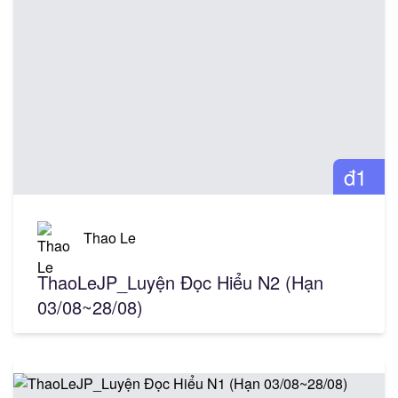
đ1
Thao Le
ThaoLeJP_Luyện Đọc Hiểu N2 (Hạn
03/08~28/08)