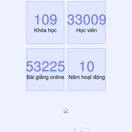
109
33009
Khóa học
Học viên
53225
10
Bài giảng online
Năm hoạt động