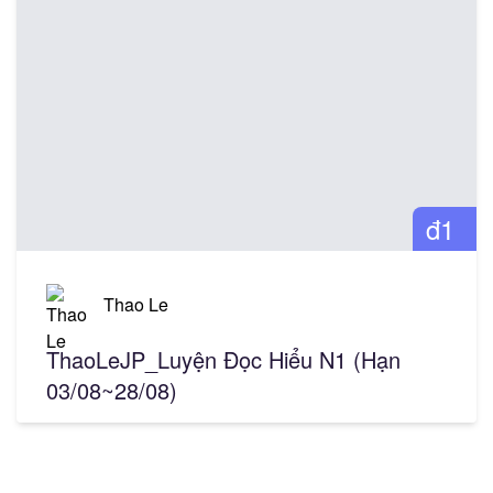
đ1
Thao Le
ThaoLeJP_Luyện Đọc Hiểu N1 (Hạn
03/08~28/08)