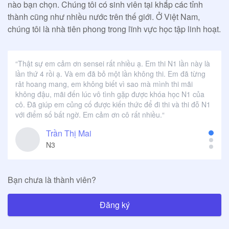
nào bạn chọn. Chúng tôi có sinh viên tại khắp các tỉnh
thành cũng như nhiều nước trên thế giới. Ở Việt Nam,
chúng tôi là nhà tiên phong trong lĩnh vực học tập linh hoạt.
“
Thật sự em cảm ơn sensei rất nhiều ạ. Em thi N1 lần này là
lần thứ 4 rồi ạ. Và em đã bỏ một lần không thi. Em đã từng
rât hoang mang, em không biết vì sao mà mình thi mãi
không đậu, mãi đến lúc vô tình gặp được khóa học N1 của
cô. Đã giúp em củng cố được kiến thức để đi thi và thi đỗ N1
với điểm số bất ngờ. Em cảm ơn cô rất nhiều.
“
Trần Thị Mai
N3
Bạn chưa là thành viên?
Đăng ký