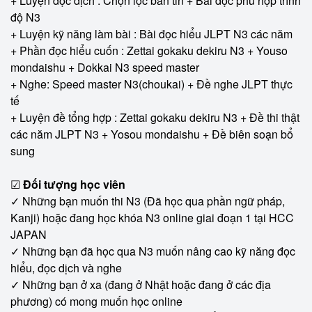
+ Luyện đọc dịch : Chọn lọc bản tin + Bài đọc phù hợp trình 
độ N3
+ Luyện kỹ năng làm bài : Bài đọc hiểu JLPT N3 các năm  
+ Phần đọc hiểu cuốn : Zettai gokaku dekiru N3 + Youso 
mondaishu + Dokkai N3 speed master
+ Nghe: Speed master N3(choukai) + Đề nghe JLPT thực 
tế
+ Luyện đề tổng hợp : Zettai gokaku dekiru N3 + Đề thi thật 
các năm JLPT N3 + Yosou mondaishu + Đề biên soạn bổ 
sung
☑ 
Đối tượng học viên
✓ Những bạn muốn thi N3 (Đã học qua phần ngữ pháp, 
Kanji) hoặc đang học khóa N3 online giai đoạn 1 tại HCC 
JAPAN
✓ Những bạn đã học qua N3 muốn nâng cao kỹ năng đọc 
hiểu, đọc dịch và nghe
✓ Những bạn ở xa (đang ở Nhật hoặc đang ở các địa 
phương) có mong muốn học online